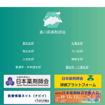
香川県薬剤師会
高松支部
丸亀支部
坂出支部
大川支部
小豆支部
綾歌支部
善通寺・仲多度支部
観音寺・三豊支部