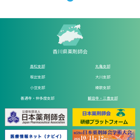
香川県薬剤師会
高松支部
丸亀支部
坂出支部
大川支部
小豆支部
綾歌支部
善通寺・仲多度支部
観音寺・三豊支部