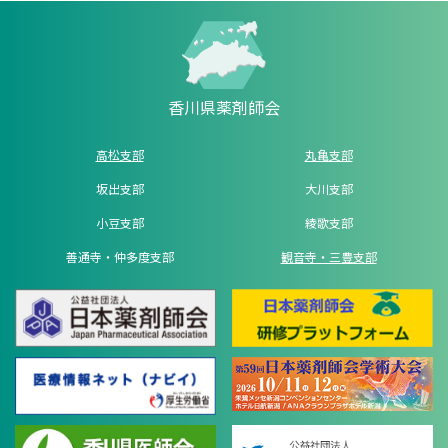
香川県薬剤師会
高松支部
丸亀支部
坂出支部
大川支部
小豆支部
綾歌支部
善通寺・仲多度支部
観音寺・三豊支部