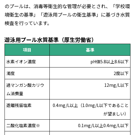
のプールは、消毒等衛生的な管理が必要とされ、「学校環
境衛生の基準」「遊泳用プールの衛生基準」に基づき水質
検査を行っています。
遊泳用プール水質基準（厚生労働省）
項目
基準
水素イオン濃度
pH値5.8以上8.6以下
濁度
2度以下
過マンガン酸カリウ
12mg/L以下
ム消費量
遊離残留塩素
0.4mg/L以上（1.0mg/L以下であること
が望ましい）
二酸化塩素濃度※
0.1mg/L以上0.4mg/L以下