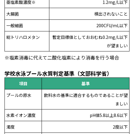
亜塩素酸濃度※
1.2mg/L以下
大腸菌
検出されないこと
一般細菌
200CFU/mL以下
総トリハロメタン
暫定目標値としておおむね0.2mg/L以下
が望ましい
塩素消毒に代えて二酸化塩素により消毒を行う場合
学校水泳プール水質判定基準（文部科学省）
項目
基準
プールの原水
飲料水の基準に適合するものであることが望
ましい
水素イオン濃度
pH値5.8以上8.6以下
濁度
2度以下