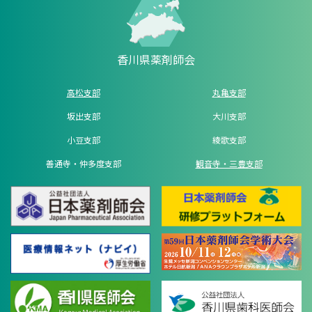
香川県薬剤師会
高松支部
丸亀支部
坂出支部
大川支部
小豆支部
綾歌支部
善通寺・仲多度支部
観音寺・三豊支部