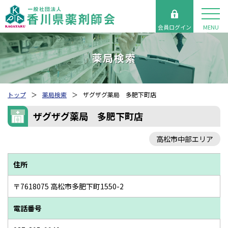
会員ログイン
MENU
薬局検索
トップ
薬局検索
ザグザグ薬局 多肥下町店
ザグザグ薬局 多肥下町店
高松市中部エリア
住所
〒7618075 高松市多肥下町1550-2
電話番号