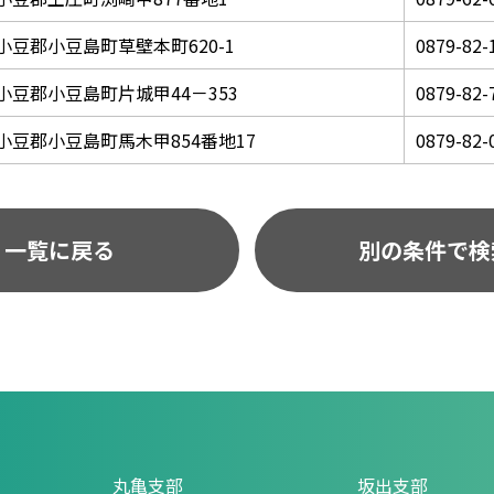
小豆郡小豆島町草壁本町620-1
0879-82-
小豆郡小豆島町片城甲44－353
0879-82-
小豆郡小豆島町馬木甲854番地17
0879-82-
一覧に戻る
別の条件で検
丸亀支部
坂出支部