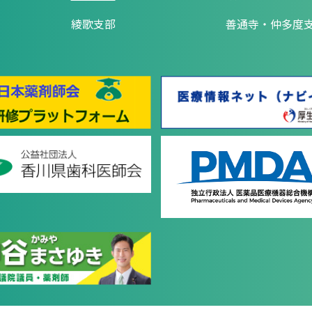
綾歌支部
善通寺・仲多度