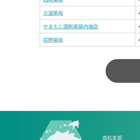
立道薬局
やまもと調剤薬局内海店
荘野薬局
高松支部