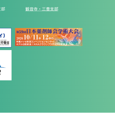
支部
観音寺・三豊支部