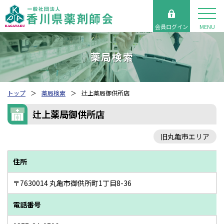
会員ログイン
MENU
薬局検索
トップ
薬局検索
辻上薬局御供所店
辻上薬局御供所店
旧丸亀市エリア
住所
〒7630014 丸亀市御供所町1丁目8-36
電話番号