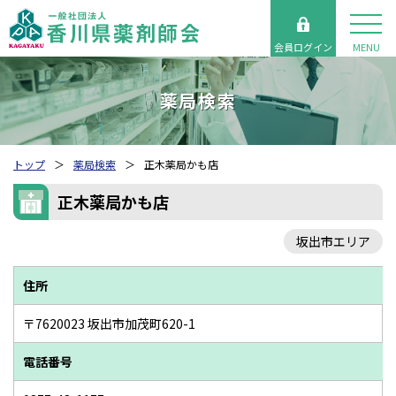
会員ログイン
MENU
薬局検索
トップ
薬局検索
正木薬局かも店
正木薬局かも店
坂出市エリア
住所
〒7620023 坂出市加茂町620-1
電話番号