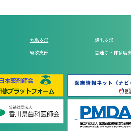
丸亀支部
坂出支部
綾歌支部
善通寺・仲多度