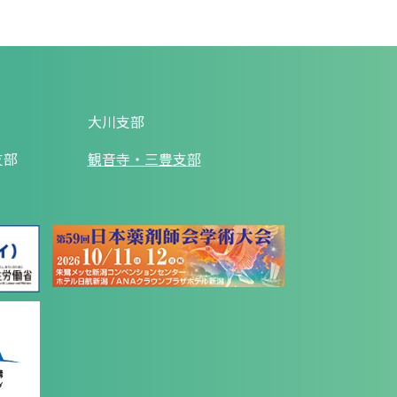
大川支部
支部
観音寺・三豊支部