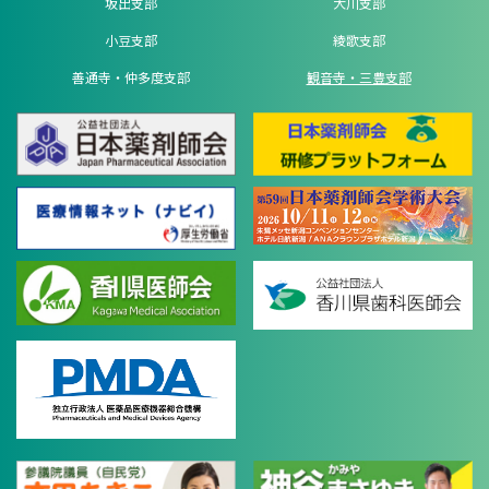
坂出支部
大川支部
小豆支部
綾歌支部
善通寺・仲多度支部
観音寺・三豊支部