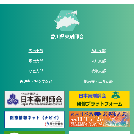
香川県薬剤師会
高松支部
丸亀支部
坂出支部
大川支部
小豆支部
綾歌支部
善通寺・仲多度支部
観音寺・三豊支部