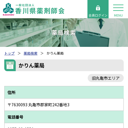
会員ログイン
MENU
薬局検索
トップ
薬局検索
かりん薬局
かりん薬局
旧丸亀市エリア
住所
〒7630093 丸亀市郡家町242番地3
電話番号