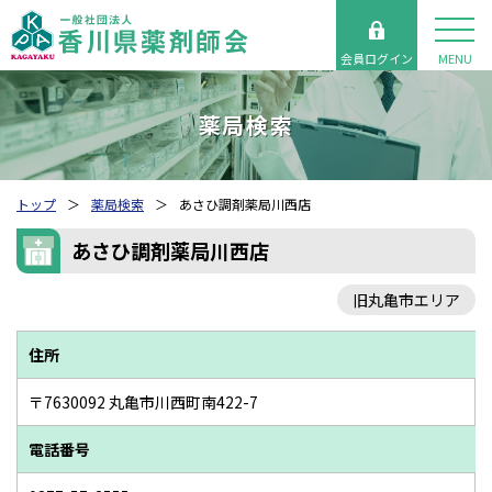
会員ログイン
MENU
薬局検索
トップ
薬局検索
あさひ調剤薬局川西店
あさひ調剤薬局川西店
旧丸亀市エリア
住所
〒7630092 丸亀市川西町南422-7
電話番号