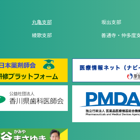
丸亀支部
坂出支部
綾歌支部
善通寺・仲多度