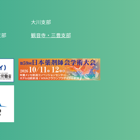
大川支部
支部
観音寺・三豊支部