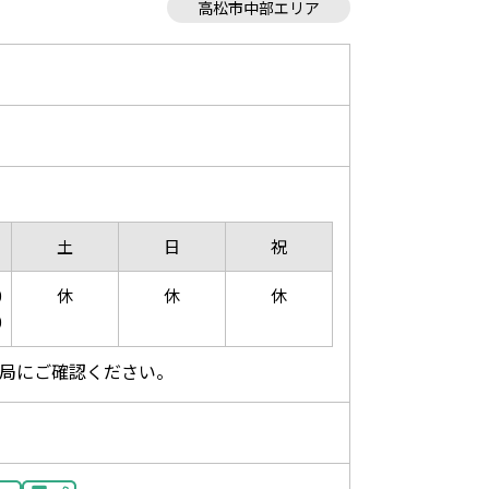
高松市中部エリア
土
日
祝
0
休
休
休
0
局にご確認ください。